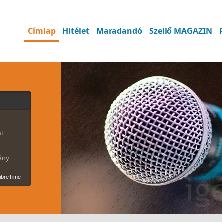
Címlap
Hitélet
Maradandó
Szellő MAGAZIN