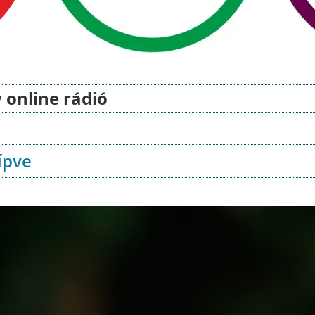
 online rádió
ípve