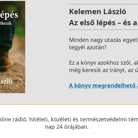
Kelemen László
Az első lépés – és
Minden nagy utazás egyet
tegyél azután?
Ez a könyv azokhoz szól, ak
még keresik az irányt, az út
A könyv megrendelhető a
line rádió, hitéleti, közéleti és természetvédelmi té
nap 24 órájában.