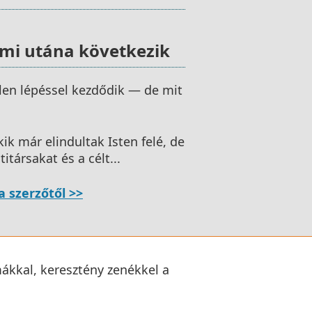
 ami utána következik
len lépéssel kezdődik — de mit
ik már elindultak Isten felé, de
itársakat és a célt...
 szerzőtől >>
mákkal, keresztény zenékkel a