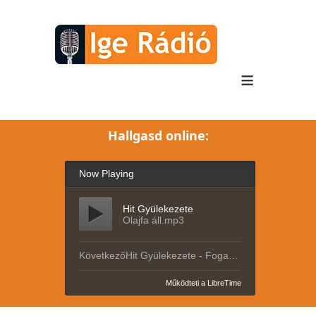
≡
Hallgasd online: