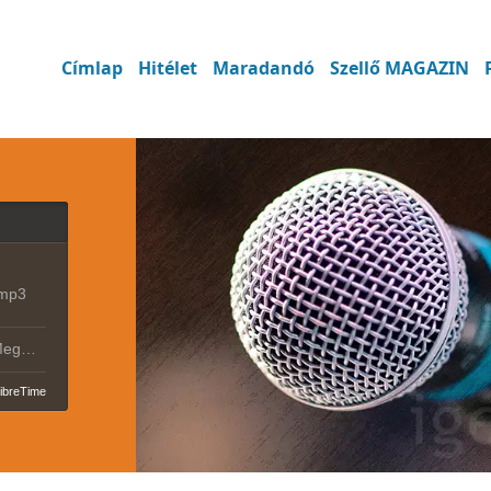
Címlap
Hitélet
Maradandó
Szellő MAGAZIN