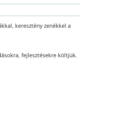
ákkal, keresztény zenékkel a
sokra, fejlesztésekre költjük.