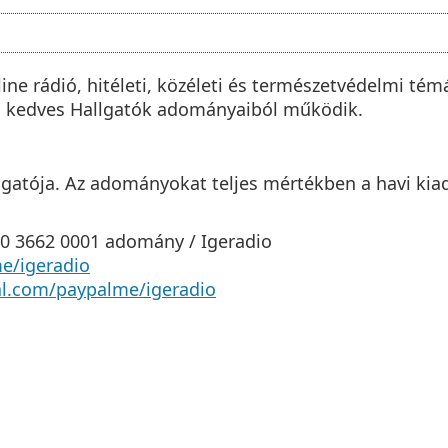
ine rádió, hitéleti, közéleti és természetvédelmi tém
 a kedves Hallgatók adományaiból működik.
gatója. Az adományokat teljes mértékben a havi kiadá
0 3662 0001 adomány / Igeradio
me/igeradio
al.com/paypalme/igeradio