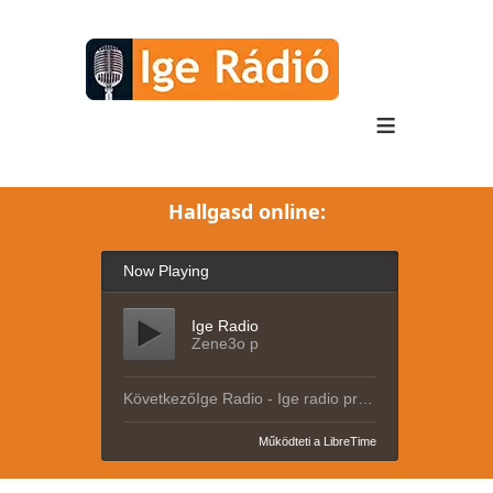
≡
Hallgasd online: