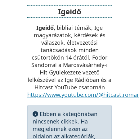
Igeidő
Igeidő,
bibliai témák, Ige
magyarázatok, kérdések és
válaszok, életvezetési
tanácsadások minden
csütörtökön 14 órától, Fodor
Sándorral a Marosvásárhely-i
Hit Gyülekezete vezető
lelkészével az Ige Rádióban és a
Hitcast YouTube csatornán
https://www.youtube.com/@hitcast.roma
Információ
Ebben a kategóriában
nincsenek cikkek. Ha
megjelennek ezen az
oldalon az alkategóriák,